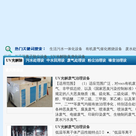
生活污水一体化设备
有机废气催化燃烧设备
废水
处理
低温等离子除尘设备
UV光解除臭净化设备
UV光解除
污水处理设
中水回用设
废气处理设
粉尘治理设
噪音治理设
臭净化设备
通风降温设
备
备
备
备
备
UV光解废气治理设备
备
【适用范围】 （1）适应范围广泛，对vocs有机废
气、非甲烷总烃、以及《国家恶臭污染控制标准》
规定的八大恶臭物质（氨、硫化氢、二硫化碳、甲
醇、甲硫醚、二甲二硫、三甲胺、苯乙烯）以及苯
***、二***等废气均能有效治理净化，特别适合处
各种恶臭废气、腐臭废气、喷漆废气、喷涂废气、
泳废气、电镀废气、印刷印染废气、生物制药废气
废水污水臭气…
UV光解废气治理设备
低温等离子体产品性能特点 ： ●、"低温等离子