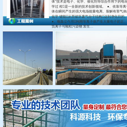
体"技术是电子、化学、催化剂等综合作用下的电
学过 程是一全新的技术创新领域。 ●、依靠等离
体在瞬间产生的强大电场能量电离、裂解有害气体
化学 键能从而破坏废气分子结构达到净化目的
●、电集尘作用利用等离子体产生大量电子荷正、
负离子与颗粒污染物 发生…
路隔音屏障
生活废水处理